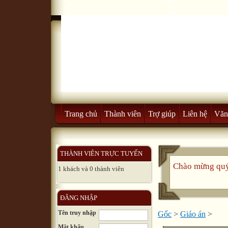
Trang chủ
Thành viên
Trợ giúp
Liên hệ
Văn
THÀNH VIÊN TRỰC TUYẾN
Chào mừng quý
1 khách và 0 thành viên
ĐĂNG NHẬP
Tên truy nhập
Gốc
>
Giáo án
>
Mật khẩu