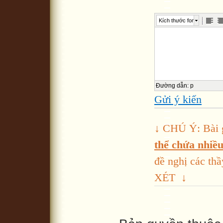
Kích thước font
Đường dẫn
:
p
Gửi ý kiến
10
↓ CHÚ Ý: Bài 
thể chứa nhiều 
đề nghị các 
XÉT ↓