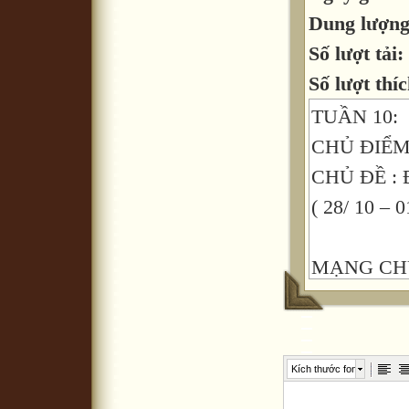
Dung lượn
Số lượt tải:
Số lượt thíc
TUẦN 10:
CHỦ ĐIỂM
CHỦ ĐỀ :
( 28/ 10 – 0
MẠNG CH
Phát triển 
-Trẻ biết tê
Kích thước font
sinh sản, q