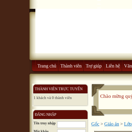
Trang chủ
Thành viên
Trợ giúp
Liên hệ
Văn
THÀNH VIÊN TRỰC TUYẾN
Chào mừng quý
1 khách và 0 thành viên
ĐĂNG NHẬP
Tên truy nhập
Gốc
>
Giáo án
>
Lớp 
Mật khẩu